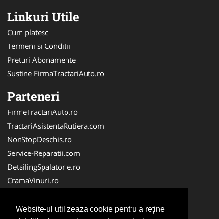
Linkuri Utile
Cum platesc
Termeni si Conditii
Preturi Abonamente
Sustine FirmaTractariAuto.ro
Parteneri
FirmeTractariAuto.ro
TractariAsistentaRutiera.com
NonStopDeschis.ro
Service-Reparatii.com
DetailingSpalatorie.ro
CramaVinuri.ro
DezmembrariPieseAuto.com
FirmaPieseAuto.ro
Website-ul utilizeaza cookie pentru a reţine