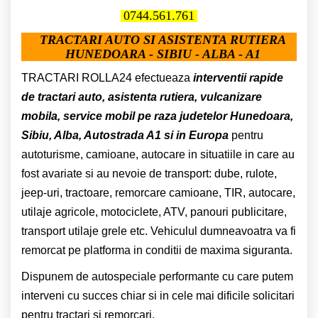
0744.561.761
TRACTARI AUTO SI ASISTENTA RUTIERA
HUNEDOARA - SIBIU - ALBA - A1
TRACTARI ROLLA24 efectueaza
interventii rapide
de tractari auto, asistenta rutiera, vulcanizare
mobila, service mobil pe raza judetelor Hunedoara,
Sibiu, Alba, Autostrada A1 si in Europa
pentru
autoturisme, camioane, autocare in situatiile in care au
fost avariate si au nevoie de transport: dube, rulote,
jeep-uri, tractoare, remorcare camioane, TIR, autocare,
utilaje agricole, motociclete, ATV, panouri publicitare,
transport utilaje grele etc. Vehiculul dumneavoatra va fi
remorcat pe platforma in conditii de maxima siguranta.
Dispunem de autospeciale performante cu care putem
interveni cu succes chiar si in cele mai dificile solicitari
pentru tractari si remorcari.