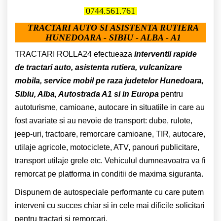
0744.561.761
TRACTARI AUTO SI ASISTENTA RUTIERA
HUNEDOARA - SIBIU - ALBA - A1
TRACTARI ROLLA24 efectueaza
interventii rapide
de tractari auto, asistenta rutiera, vulcanizare
mobila, service mobil pe raza judetelor Hunedoara,
Sibiu, Alba, Autostrada A1 si in Europa
pentru
autoturisme, camioane, autocare in situatiile in care au
fost avariate si au nevoie de transport: dube, rulote,
jeep-uri, tractoare, remorcare camioane, TIR, autocare,
utilaje agricole, motociclete, ATV, panouri publicitare,
transport utilaje grele etc. Vehiculul dumneavoatra va fi
remorcat pe platforma in conditii de maxima siguranta.
Dispunem de autospeciale performante cu care putem
interveni cu succes chiar si in cele mai dificile solicitari
pentru tractari si remorcari.