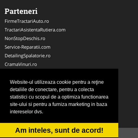
Parteneri
FirmeTractariAuto.ro
TractariAsistentaRutiera.com
NonStopDeschis.ro
Service-Reparatii.com
DetailingSpalatorie.ro
CramaVinuri.ro
DezmembrariPieseAuto.com
FirmaPieseAuto.ro
Website-ul utilizeaza cookie pentru a reţine
Anvelope-Sh.com
detaliile de conectare, pentru a colecta
statistici cu scopul de a optimiza functionarea
CentruInchirieri.ro
site-ului si pentru a furniza marketing in baza
CuratareHota.com
intereselor dvs.
Curatenie-Generala.com
Am inteles, sunt de acord!