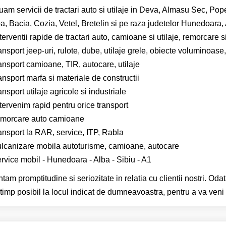
uam servicii de tractari auto si utilaje in Deva, Almasu Sec, Pop
, Bacia, Cozia, Vetel, Bretelin si pe raza judetelor Hunedoara, Al
terventii rapide de tractari auto, camioane si utilaje, remorcare s
ansport jeep-uri, rulote, dube, utilaje grele, obiecte voluminoas
ansport camioane, TIR, autocare, utilaje
ansport marfa si materiale de constructii
ansport utilaje agricole si industriale
tervenim rapid pentru orice transport
emorcare auto camioane
ansport la RAR, service, ITP, Rabla
ulcanizare mobila autoturisme, camioane, autocare
rvice mobil - Hunedoara - Alba - Sibiu - A1
tam promptitudine si seriozitate in relatia cu clientii nostri. Oda
 timp posibil la locul indicat de dumneavoastra, pentru a va veni i