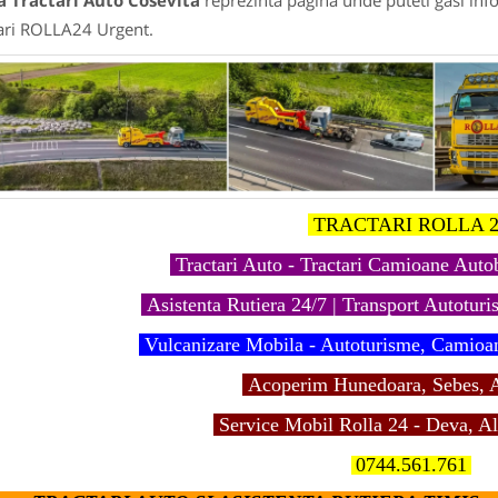
a Tractari Auto Cosevita
reprezinta pagina unde puteti gasi info
ari ROLLA24 Urgent.
TRACTARI ROLLA 2
Tractari Auto - Tractari Camioane Aut
Asistenta Rutiera 24/7 | Transport Autoturis
Vulcanizare Mobila - Autoturisme, Camioa
Acoperim Hunedoara, Sebes, A
Service Mobil Rolla 24 - Deva, Al
0744.561.761