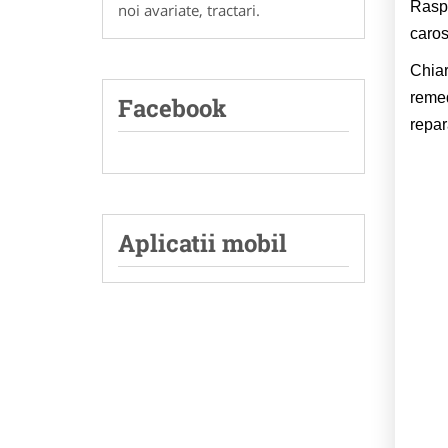
Raspu
noi avariate, tractari.
caros
Chiar
remed
Facebook
repar
Aplicatii mobil