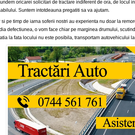
ndem oricarei solicitari de tractare indiferent de ora, de locul in
abilului. Suntem intotdeauna pregatiti sa va ajutam.
 si pe timp de iarna soferii nostri au experienta nu doar la remor
ia defectiunea, o vom face chiar pe marginea drumului, scutind
atia la fata locului nu este posibila, transportam autovehicului la