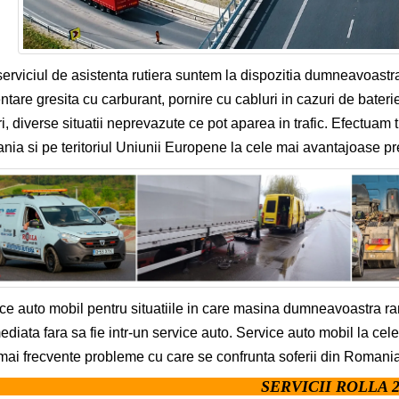
serviciul de asistenta rutiera suntem la dispozitia dumneavoastr
ntare gresita cu carburant, pornire cu cabluri in cazuri de bateri
i, diverse situatii neprevazute ce pot aparea in trafic. Efectuam 
ia si pe teritoriul Uniunii Europene la cele mai avantajoase pre
ce auto mobil pentru situatiile in care masina dumneavoastra r
mediata fara sa fie intr-un service auto. Service auto mobil la cel
mai frecvente probleme cu care se confrunta soferii din Romania
SERVICII ROLLA 