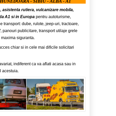
HUNEDOARA - SIBIU - ALBA - A1
o, asistenta rutiera, vulcanizare mobila,
da A1 si in Europa
pentru autoturisme,
 transport: dube, rulote, jeep-uri, tractoare,
panouri publicitare, transport utilaje grele
e maxima siguranta.
s chiar si in cele mai dificile solicitari
riat, indiferent ca va aflati acasa sau in
 acestuia.