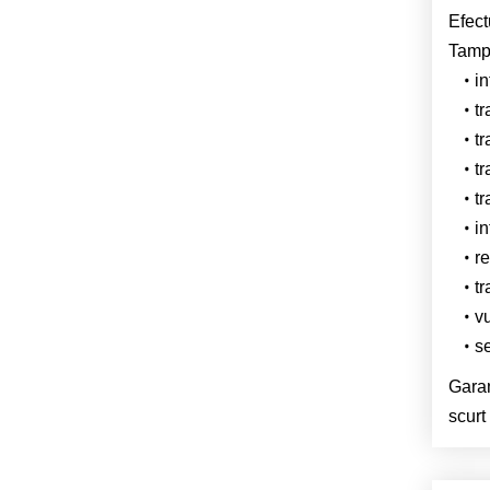
Efect
Tampa
in
tr
tr
tr
tr
in
r
tr
v
se
Garan
scurt