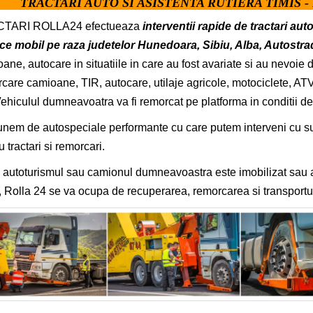
TRACTARI AUTO SI ASISTENTA RUTIERA TIMIS - 
TARI ROLLA24 efectueaza
interventii rapide de tractari aut
ce mobil pe raza judetelor Hunedoara, Sibiu, Alba, Autostra
ane, autocare in situatiile in care au fost avariate si au nevoie de
care camioane, TIR, autocare, utilaje agricole, motociclete, ATV, 
Vehiculul dumneavoatra va fi remorcat pe platforma in conditii d
nem de autospeciale performante cu care putem interveni cu succe
u tractari si remorcari.
autoturismul sau camionul dumneavoastra este imobilizat sau ava
 Rolla 24 se va ocupa de recuperarea, remorcarea si transportul