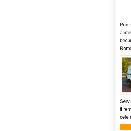
Prin 
alime
becur
Roman
Servi
fi re
cele 