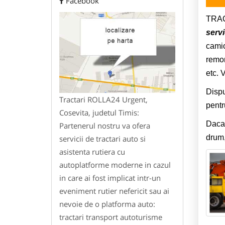
Facebook
TRAC
servi
camio
remor
etc. 
Dispu
Tractari ROLLA24 Urgent,
pentr
Cosevita, judetul Timis:
Daca 
Partenerul nostru va ofera
drum,
servicii de tractari auto si
asistenta rutiera cu
autoplatforme moderne in cazul
in care ai fost implicat intr-un
eveniment rutier nefericit sau ai
nevoie de o platforma auto:
tractari transport autoturisme