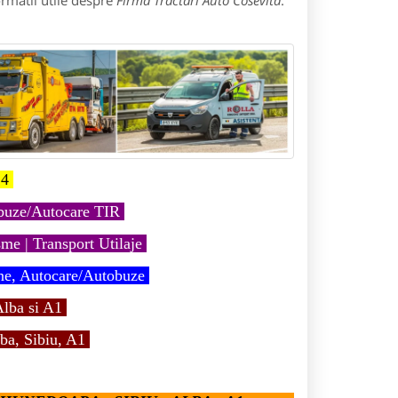
rmatii utile despre
Firma Tractari Auto Cosevita
:
4
obuze/Autocare TIR
me | Transport Utilaje
ne, Autocare/Autobuze
lba si A1
ba, Sibiu, A1