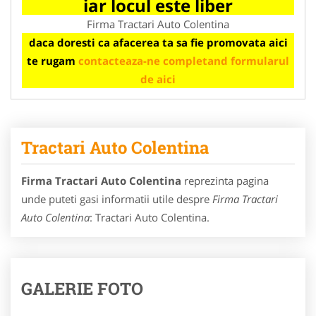
iar locul este liber
Firma Tractari Auto Colentina
daca doresti ca afacerea ta sa fie promovata aici
te rugam
contacteaza-ne completand formularul
de aici
Tractari Auto Colentina
Firma Tractari Auto Colentina
reprezinta pagina
unde puteti gasi informatii utile despre
Firma Tractari
Auto Colentina
: Tractari Auto Colentina.
GALERIE FOTO