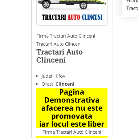
Firma
Tract
Firma Tractari Auto Clinceni
Tractari Auto Clinceni
Tractari Auto
Clinceni
Judet:
Ilfov
Oras:
Clinceni
Pagina
Demonstrativa
afacerea nu este
promovata
iar locul este liber
Firma Tractari Auto Clinceni