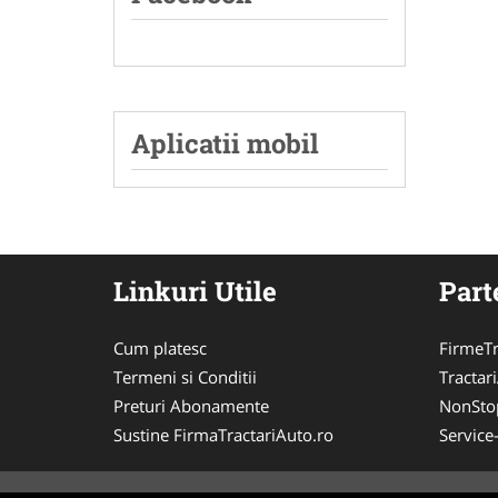
Aplicatii mobil
Linkuri Utile
Part
Cum platesc
FirmeTr
Termeni si Conditii
Tractar
Preturi Abonamente
NonSto
Sustine FirmaTractariAuto.ro
Service