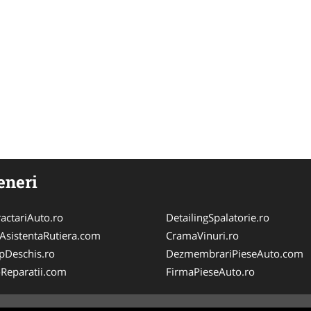
eneri
actariAuto.ro
DetailingSpalatorie.ro
iAsistentaRutiera.com
CramaVinuri.ro
pDeschis.ro
DezmembrariPieseAuto.com
-Reparatii.com
FirmaPieseAuto.ro