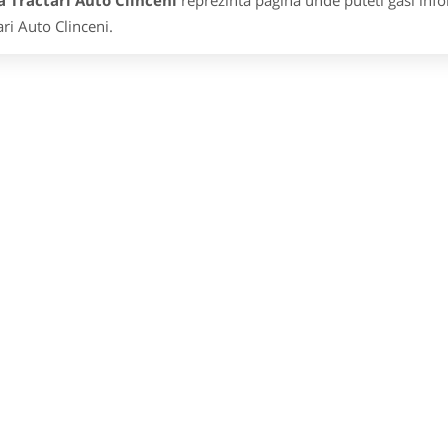
 Tractari Auto Clinceni
reprezinta pagina unde puteti gasi info
ari Auto Clinceni.