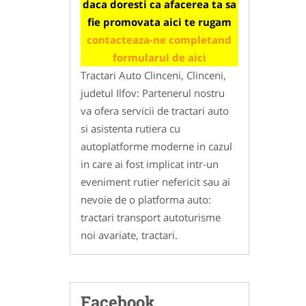
daca doresti ca afacerea ta sa
fie promovata aici te rugam
contacteaza-ne completand
formularul de aici
Tractari Auto Clinceni, Clinceni,
judetul Ilfov: Partenerul nostru
va ofera servicii de tractari auto
si asistenta rutiera cu
autoplatforme moderne in cazul
in care ai fost implicat intr-un
eveniment rutier nefericit sau ai
nevoie de o platforma auto:
tractari transport autoturisme
noi avariate, tractari.
Facebook