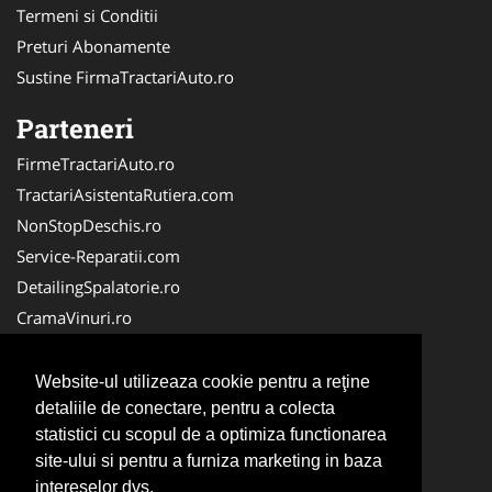
Termeni si Conditii
Preturi Abonamente
Sustine FirmaTractariAuto.ro
Parteneri
FirmeTractariAuto.ro
TractariAsistentaRutiera.com
NonStopDeschis.ro
Service-Reparatii.com
DetailingSpalatorie.ro
CramaVinuri.ro
DezmembrariPieseAuto.com
FirmaPieseAuto.ro
Website-ul utilizeaza cookie pentru a reţine
Anvelope-Sh.com
detaliile de conectare, pentru a colecta
statistici cu scopul de a optimiza functionarea
CentruInchirieri.ro
site-ului si pentru a furniza marketing in baza
CuratareHota.com
intereselor dvs.