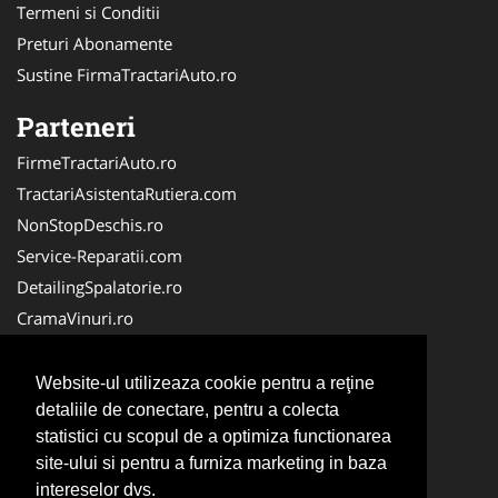
Termeni si Conditii
Preturi Abonamente
Sustine FirmaTractariAuto.ro
Parteneri
FirmeTractariAuto.ro
TractariAsistentaRutiera.com
NonStopDeschis.ro
Service-Reparatii.com
DetailingSpalatorie.ro
CramaVinuri.ro
DezmembrariPieseAuto.com
FirmaPieseAuto.ro
Website-ul utilizeaza cookie pentru a reţine
Anvelope-Sh.com
detaliile de conectare, pentru a colecta
statistici cu scopul de a optimiza functionarea
CentruInchirieri.ro
site-ului si pentru a furniza marketing in baza
CuratareHota.com
intereselor dvs.