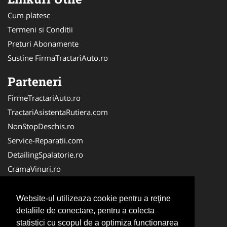
Cum platesc
Termeni si Conditii
Preturi Abonamente
Sustine FirmaTractariAuto.ro
Parteneri
FirmeTractariAuto.ro
TractariAsistentaRutiera.com
NonStopDeschis.ro
Service-Reparatii.com
DetailingSpalatorie.ro
CramaVinuri.ro
DezmembrariPieseAuto.com
FirmaPieseAuto.ro
Website-ul utilizeaza cookie pentru a reţine
detaliile de conectare, pentru a colecta
Anvelope-Sh.com
statistici cu scopul de a optimiza functionarea
CentruInchirieri.ro