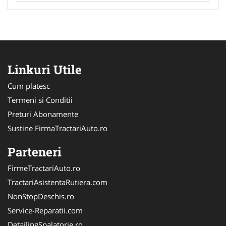
Linkuri Utile
Cum platesc
Termeni si Conditii
Preturi Abonamente
Sustine FirmaTractariAuto.ro
Parteneri
FirmeTractariAuto.ro
TractariAsistentaRutiera.com
NonStopDeschis.ro
Service-Reparatii.com
DetailingSpalatorie.ro