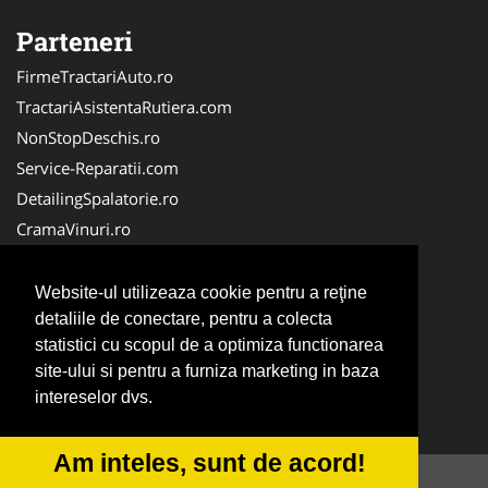
Parteneri
FirmeTractariAuto.ro
TractariAsistentaRutiera.com
NonStopDeschis.ro
Service-Reparatii.com
DetailingSpalatorie.ro
CramaVinuri.ro
DezmembrariPieseAuto.com
FirmaPieseAuto.ro
Website-ul utilizeaza cookie pentru a reţine
Anvelope-Sh.com
detaliile de conectare, pentru a colecta
statistici cu scopul de a optimiza functionarea
CentruInchirieri.ro
site-ului si pentru a furniza marketing in baza
CuratareHota.com
intereselor dvs.
Curatenie-Generala.com
Am inteles, sunt de acord!