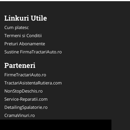
Linkuri Utile
Cum platesc
Termeni si Conditii
Preturi Abonamente
Sustine FirmaTractariAuto.ro
Parteneri
FirmeTractariAuto.ro
TractariAsistentaRutiera.com
NonStopDeschis.ro
Service-Reparatii.com
DetailingSpalatorie.ro
CramaVinuri.ro
DezmembrariPieseAuto.com