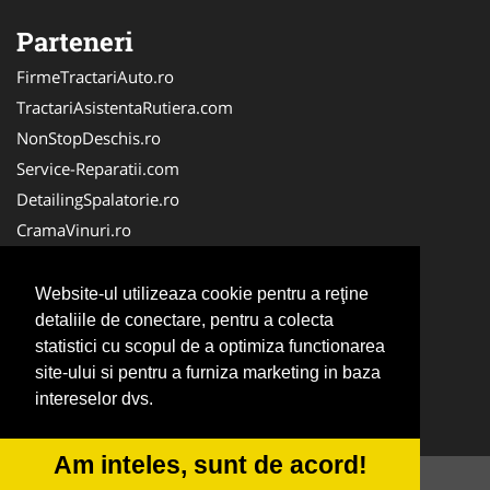
Parteneri
FirmeTractariAuto.ro
TractariAsistentaRutiera.com
NonStopDeschis.ro
Service-Reparatii.com
DetailingSpalatorie.ro
CramaVinuri.ro
DezmembrariPieseAuto.com
FirmaPieseAuto.ro
Website-ul utilizeaza cookie pentru a reţine
Anvelope-Sh.com
detaliile de conectare, pentru a colecta
statistici cu scopul de a optimiza functionarea
CentruInchirieri.ro
site-ului si pentru a furniza marketing in baza
CuratareHota.com
intereselor dvs.
Curatenie-Generala.com
Am inteles, sunt de acord!