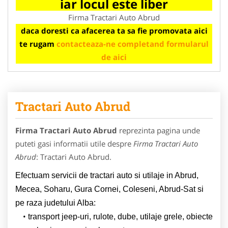
iar locul este liber
Firma Tractari Auto Abrud
daca doresti ca afacerea ta sa fie promovata aici
te rugam
contacteaza-ne completand formularul
de aici
Tractari Auto Abrud
Firma Tractari Auto Abrud
reprezinta pagina unde
puteti gasi informatii utile despre
Firma Tractari Auto
Abrud
: Tractari Auto Abrud.
Efectuam servicii de tractari auto si utilaje in Abrud,
Mecea, Soharu, Gura Cornei, Coleseni, Abrud-Sat si
pe raza judetului Alba:
transport jeep-uri, rulote, dube, utilaje grele, obiecte